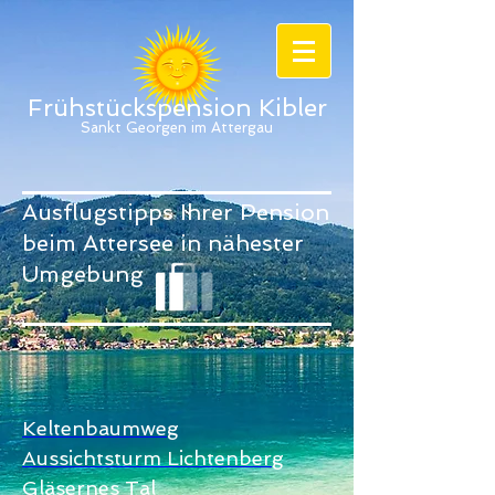
Frühstückspension Kibler
Sankt Georgen im Attergau
Ausflugstipps Ihrer Pension
beim Attersee in nähester
Umgebung
Keltenbaumweg
Aussichtsturm Lichtenberg
Gläsernes Tal