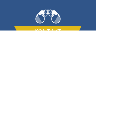
KONTAKT
Frühstückspension Kibler
Im Weidach 6
4880 Sankt Georgen im
Attergau
+43 7667 6556
+43 664 4648553
j.kibler@aon.at
Kontakt
Impressum