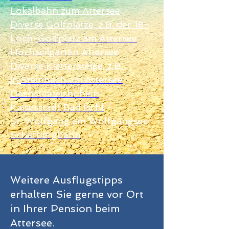
Lokalbahn zum Attersee
Diverse Golfplätze, z.B. der 18-
Loch-
Golfplatz am Attersee
Hochseilgarten Attersee
Diverse Klettersteige, z.B.
in
Steinbach am Attersee
Dachsteineishöhlen
Kaiserstadt Bad Ischl
St. Wolfgang am Wolfgangsee
Schafbergbahn
Weitere Ausflugstipps
erhalten Sie gerne vor Ort
in Ihrer Pension beim
Attersee.